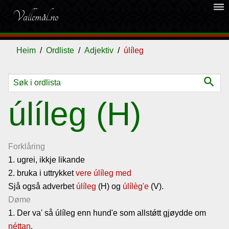
dehaze
Vallemål.no
Heim
Ordliste
Adjektiv
úlíleg
search
Ordliste
úlíleg (H)
Om
vallemålet
Forklåring
1. ugrei, ikkje likande
2. bruka i uttrykket
Gjestebok
vere úlíleg med
Sjå også adverbet
úlíleg
(H) og
úlílèg'e
(V).
Døme
Nyhende
1. Der va' så úlíleg enn hund'e som allstǿtt gjøydde om
néttan
.