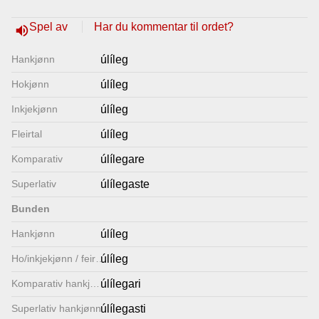
Lenkjer
Spel av
Har du kommentar til ordet?
volume_up
Hankjønn
úlíleg
Kontakt
Hokjønn
úlíleg
oss
Inkjekjønn
úlíleg
Fleirtal
úlíleg
Komparativ
úlílegare
Superlativ
úlílegaste
Bunden
Hankjønn
úlíleg
Ho/inkjekjønn / feirtal
úlíleg
Komparativ hankjønn
úlílegari
Superlativ hankjønn
úlílegasti