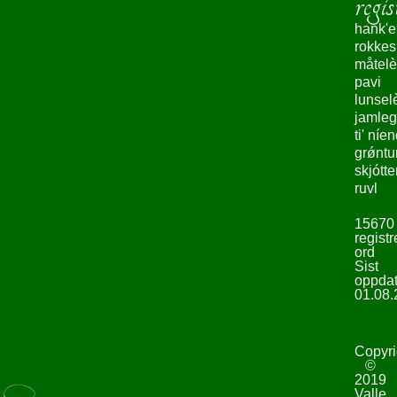
regis
hank'e
rokke
måtelè
pavi
lunsel
jamleg
ti' níe
grǿntu
skjótte
ruvl
15670
registr
ord
Sist
oppdat
01.08.
Copyri
©
2019
Valle