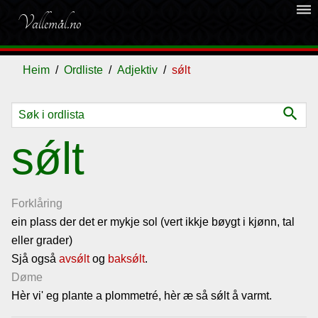
dehaze
Vallemål.no
Heim
Ordliste
Adjektiv
sǿlt
search
Ordliste
sǿlt
Om
vallemålet
Forklåring
ein plass der det er mykje sol (vert ikkje bøygt i kjønn, tal
eller grader)
Gjestebok
Sjå også
avsǿlt
og
baksǿlt
.
Døme
Nyhende
Hèr vi' eg plante a plommetré, hèr æ så sǿlt å varmt.