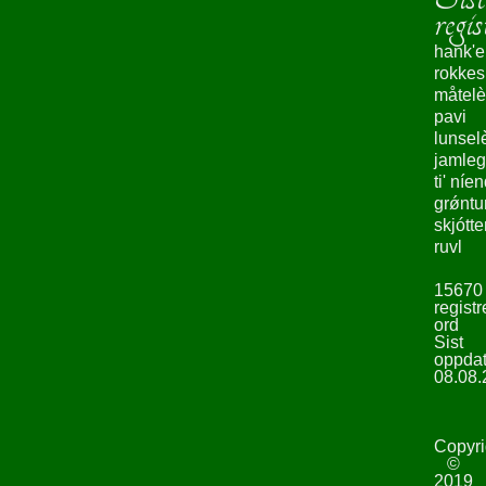
regis
hank'e
rokke
måtelè
pavi
lunsel
jamleg
ti' níe
grǿntu
skjótte
ruvl
15670
registr
ord
Sist
oppdat
08.08.
Copyri
©
2019