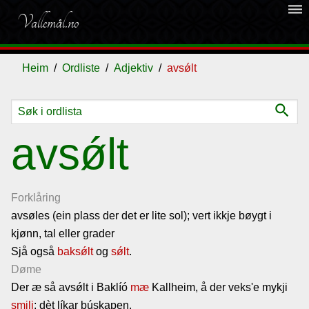
dehaze
Vallemål.no
Heim
Ordliste
Adjektiv
avsǿlt
search
Ordliste
avsǿlt
Om
vallemålet
Forklåring
avsøles (ein plass der det er lite sol); vert ikkje bøygt i
kjønn, tal eller grader
Gjestebok
Sjå også
baksǿlt
og
sǿlt
.
Døme
Nyhende
Der æ så avsǿlt i Baklíó
mæ
Kallheim, å der veks'e mykji
smili
; dèt líkar búskapen.