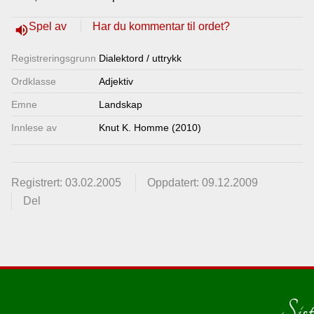
Lenkjer
Spel av
Har du kommentar til ordet?
volume_up
Registrerings­grunn
Dialektord / uttrykk
Kontakt
Ordklasse
Adjektiv
oss
Emne
Landskap
Innlese av
Knut K. Homme (2010)
Registrert: 03.02.2005
Oppdatert: 09.12.2009
Del
Sist