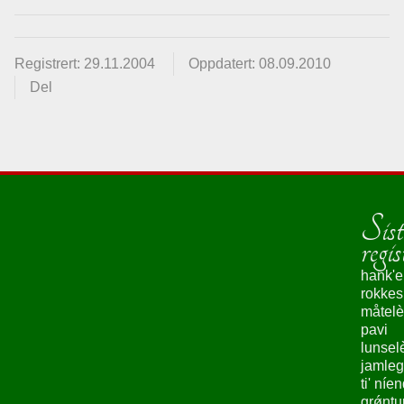
Registrert: 29.11.2004
Oppdatert: 08.09.2010
Del
Sist
regis
hank'e
rokke
måtelè
pavi
lunsel
jamleg
ti' níe
grǿntu