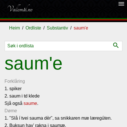
dehaze
Vallemål.no
Heim
Ordliste
Substantiv
saum'e
search
Ordliste
saum'e
Om
vallemålet
Forklåring
1. spiker
2. saum i td klede
Gjestebok
Sjå også
saume
.
Døme
Nyhende
1. "Slå í tvei sauma dèr", sa snikkaren mæ læregúten.
2. Buksun hav' rakna i saumæ.