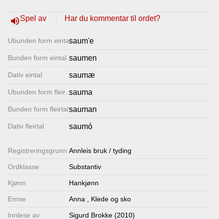
Lenkjer
Spel av
Har du kommentar til ordet?
volume_up
Ubunden form eintal
saum'e
Kontakt
Bunden form eintal
saumen
oss
Dativ eintal
saumæ
Ubunden form fleirtal
sauma
Bunden form fleirtal
sauman
Dativ fleirtal
saumó
Registrerings­grunn
Annleis bruk / tyding
Ordklasse
Substantiv
Kjønn
Hankjønn
Emne
Anna
,
Klede og sko
Innlese av
Sigurd Brokke (2010)