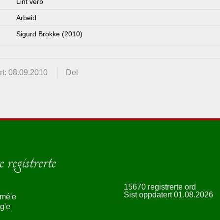
Lint verb
Arbeid
Sigurd Brokke (2010)
t: 08.09.2010
Del
 registrerte
15670 registrerte ord
Sist oppdatert 01.08.2026
smé'e
g'e