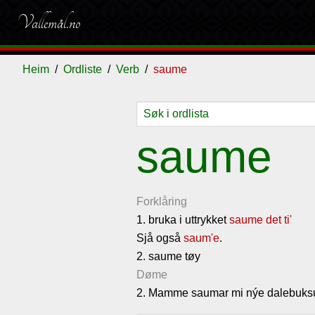
Vallemål.no
Heim
Ordliste
Verb
saume
Ordliste
Om
Gjestebok
Nyhende
saume
vallemålet
Forklåring
1. bruka i uttrykket
saume det ti'
Sjå også
saum'e
.
2. saume tøy
Døme
2. Mamme saumar mi nýe dalebuks