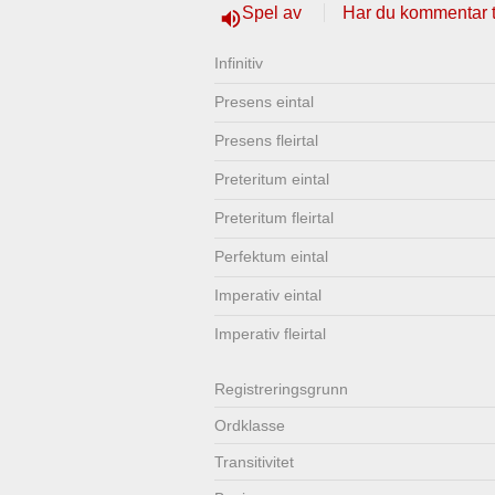
Spel av
Har du kommentar ti
volume_up
Lenkjer
Kontakt
Infinitiv
oss
Presens eintal
Presens fleirtal
Preteritum eintal
Preteritum fleirtal
Perfektum eintal
Imperativ eintal
Imperativ fleirtal
Registrerings­grunn
Ordklasse
Transitivitet