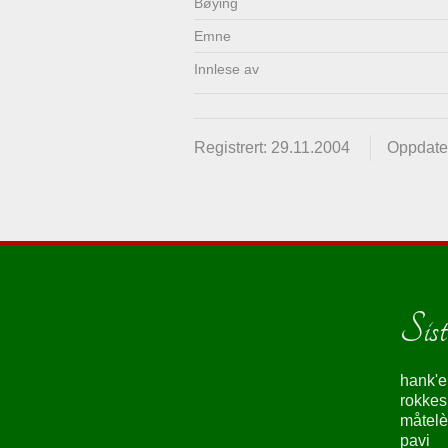
Bøying
Emne
Innlese av
Registrert: 29.11.2004
Oppdater
Siste
hank'e
rokke
måtelè
pavi