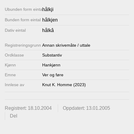
Lenkjer
Ubunden form eintal
hålkji
Bunden form eintal
hålkjen
Kontakt
Dativ eintal
hålkâ
oss
Registrerings­grunn
Annan skrivemåte / uttale
Ordklasse
Substantiv
Kjønn
Hankjønn
Emne
Ver og føre
Innlese av
Knut K. Homme (2023)
Registrert: 18.10.2004
Oppdatert: 13.01.2005
Del