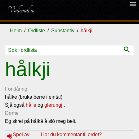
dehaze
Vallemål.no
Heim
Ordliste
Substantiv
hålkji
search
Ordliste
hålkji
Om
vallemålet
Forklåring
hålke (bruka berre i eintal)
Sjå også
Gjestebok
hål'e
og
glèrungji
.
Døme
Eg skrei på hålkâ å sló meg fælt.
Nyhende
Spel av
Har du kommentar til ordet?
volume_up