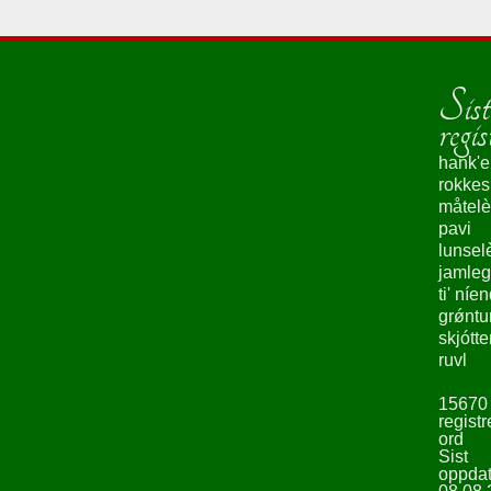
Sist
regis
hank'e
rokke
måtelè
pavi
lunsel
jamleg
ti' níe
grǿntu
skjótte
ruvl
15670
registr
ord
Sist
oppdat