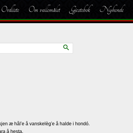
Ordliste
Om vallemålet
Gjestebok
Nyhende
search
Fiskjen æ hål'e å vanskelèg'e å halde i hondó.
ara å hesta.