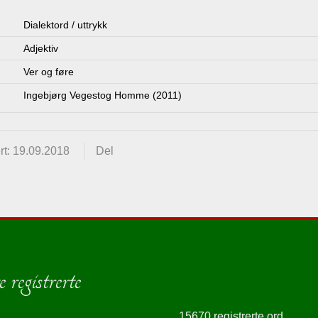
Dialektord / uttrykk
Adjektiv
Ver og føre
Ingebjørg Vegestog Homme (2011)
rt: 19.09.2018
Del
 registrerte
15670 registrerte ord