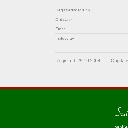
Registrerings­grunn
Ordklasse
Emne
Innlese av
Registrert: 25.10.2004
Oppdate
Siste
hank'e