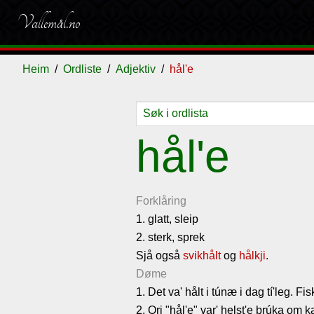
Vallemål.no
Heim
Ordliste
Adjektiv
hål'e
Ordliste
Om
Gjestebok
Nyhende
hål'e
vallemålet
Forklåring
1. glatt, sleip
2. sterk, sprek
Sjå også
svikhålt
og
hålkji
.
Døme
1. Det va' hålt i túnæ i dag tí'leg. 
2. Ori "hål'e" var' helst'e brúka om k