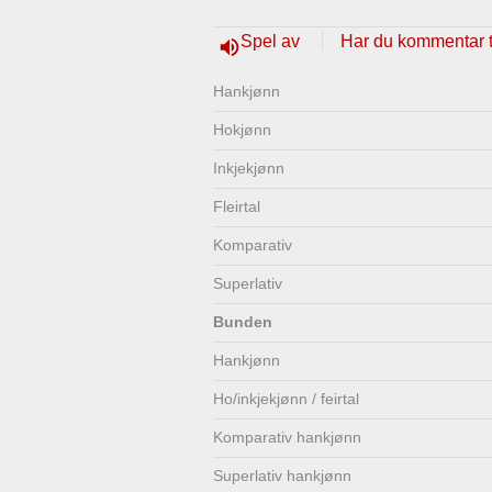
Lenkjer
Kontakt
Spel av
Har du kommentar ti
volume_up
oss
Hankjønn
Hokjønn
Inkjekjønn
Fleirtal
Komparativ
Superlativ
Bunden
Hankjønn
Ho/inkjekjønn / feirtal
Komparativ hankjønn
Superlativ hankjønn