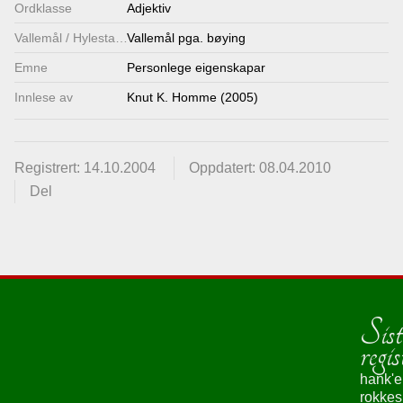
Ordklasse
Adjektiv
Vallemål / Hylestadmål
Vallemål pga. bøying
Emne
Personlege eigenskapar
Innlese av
Knut K. Homme (2005)
Registrert: 14.10.2004
Oppdatert: 08.04.2010
Del
Sist
regis
hank'e
rokke