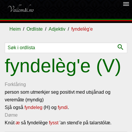
dehaze
Vallemål.no
Heim
Ordliste
Adjektiv
fyndelèg'e
search
Ordliste
fyndelèg'e (V)
Om
vallemålet
Forklåring
person som utmerkjer seg positivt med utsjånad og
veremåte (myndig)
Gjestebok
Sjå også
fyndeleg
(H) og
fyndi
.
Døme
Nyhende
Knút
æ
så fyndelège
fysst
'an stend'e på talarstólæ.