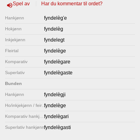
Spel av
Har du kommentar til ordet?
volume_up
Lenkjer
Hankjønn
fyndelèg'e
Kontakt
Hokjønn
fyndelèg
oss
Inkjekjønn
fyndelegt
Fleirtal
fyndelège
Komparativ
fyndelègare
Superlativ
fyndelègaste
Bunden
Hankjønn
fyndelègji
Ho/inkjekjønn / feirtal
fyndelège
Komparativ hankjønn
fyndelègari
Superlativ hankjønn
fyndelègasti