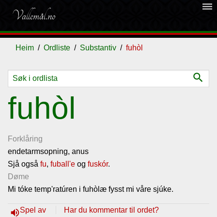
dehaze
Vallemål.no
Heim
Ordliste
Substantiv
fuhòl
search
Ordliste
fuhòl
Om
vallemålet
Forklåring
endetarmsopning, anus
Sjå også
Gjestebok
fu
,
fuball'e
og
fuskór
.
Døme
Mi tóke temp'ratúren i fuhòlæ fysst mi våre sjúke.
Nyhende
Spel av
Har du kommentar til ordet?
volume_up