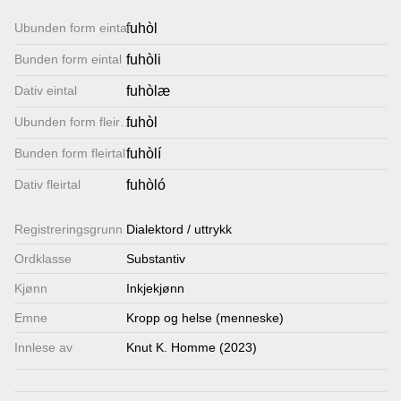
Lenkjer
Ubunden form eintal
fuhòl
Bunden form eintal
fuhòli
Kontakt
Dativ eintal
fuhòlæ
oss
Ubunden form fleirtal
fuhòl
Bunden form fleirtal
fuhòlí
Dativ fleirtal
fuhòló
Registrerings­grunn
Dialektord / uttrykk
Ordklasse
Substantiv
Kjønn
Inkjekjønn
Emne
Kropp og helse (menneske)
Innlese av
Knut K. Homme (2023)