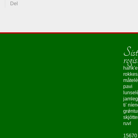
Del
Sist
regis
hank'e
rokke
måtelè
pavi
lunsel
jamleg
ti' níe
grǿntu
skjótte
ruvl
15670