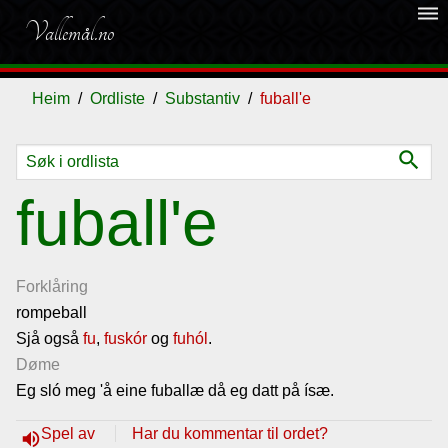
dehaze
Vallemål.no
Heim
Ordliste
Substantiv
fuball'e
search
Ordliste
fuball'e
Om
vallemålet
Forklåring
rompeball
Sjå også
Gjestebok
fu
,
fuskór
og
fuhól
.
Døme
Eg sló meg 'å eine fuballæ då eg datt på ísæ.
Nyhende
Spel av
Har du kommentar til ordet?
volume_up