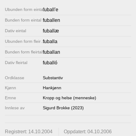
Lenkjer
Ubunden form eintal
fuball'e
Bunden form eintal
fuballen
Kontakt
Dativ eintal
fuballæ
oss
Ubunden form fleirtal
fuballa
Bunden form fleirtal
fuballan
Dativ fleirtal
fuballó
Ordklasse
Substantiv
Kjønn
Hankjønn
Emne
Kropp og helse (menneske)
Innlese av
Sigurd Brokke (2023)
Registrert: 14.10.2004
Oppdatert: 04.10.2006