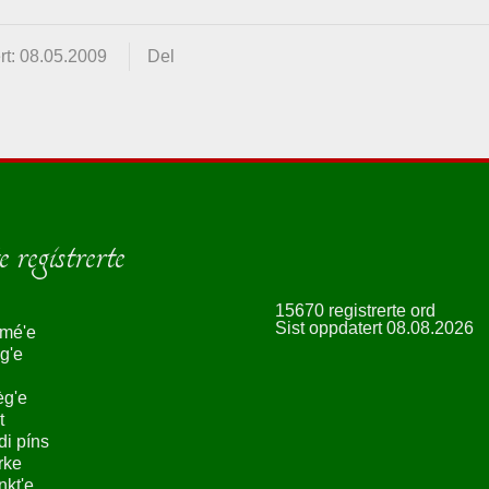
rt: 08.05.2009
Del
 registrerte
15670 registrerte ord
Sist oppdatert 08.08.2026
smé'e
g'e
èg'e
t
ndi píns
rke
nkt'e