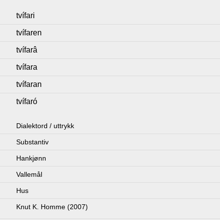
tvífari
tvífaren
tvífarâ
tvífara
tvífaran
tvífaró
Dialektord / uttrykk
Substantiv
Hankjønn
Vallemål
Hus
Knut K. Homme (2007)