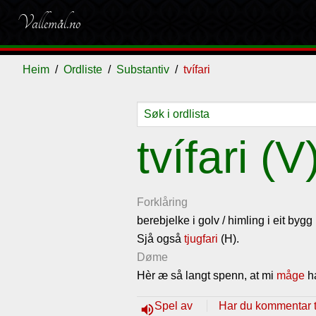
Vallemål.no
Heim
Ordliste
Substantiv
tvífari
Ordliste
Om
Gjestebok
Nyhende
tvífari (V
vallemålet
Forklåring
berebjelke i golv / himling i eit bygg
Sjå også
tjugfari
(H).
Døme
Hèr æ så langt spenn, at mi
måge
ha
Spel av
Har du kommentar ti
volume_up