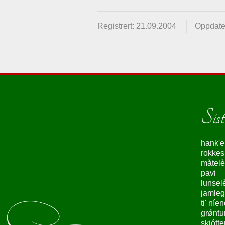
Registrert: 21.09.2004
Oppdate
Siste
hank'e
rokke
måtelè
pavi
lunsel
jamleg
ti' níe
grǿntu
skjótte