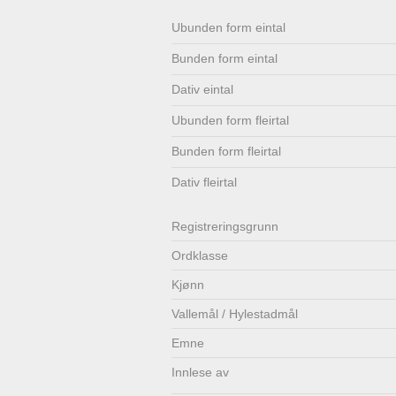
Lenkjer
Kontakt
Ubunden form eintal
Bunden form eintal
oss
Dativ eintal
Ubunden form fleirtal
Bunden form fleirtal
Dativ fleirtal
Registrerings­grunn
Ordklasse
Kjønn
Vallemål / Hylestadmål
Emne
Innlese av