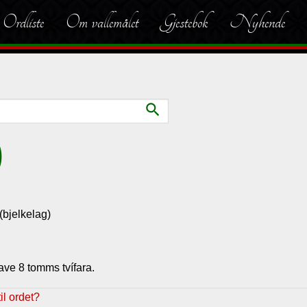
Ordliste
Om vallemålet
Gjestebok
Nyhende
search
)
 (bjelkelag)
ve 8 tomms tvífara.
l ordet?