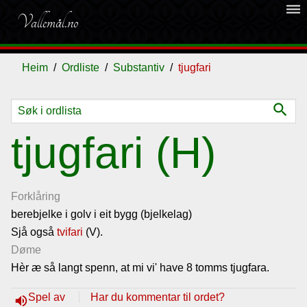
dehaze
Vallemål.no
Heim
Ordliste
Substantiv
tjugfari
search
Ordliste
tjugfari (H)
Om
vallemålet
Forklåring
berebjelke i golv i eit bygg (bjelkelag)
Sjå også
Gjestebok
tvifari
(V).
Døme
Hèr æ så langt spenn, at mi vi' have 8 tomms tjugfara.
Nyhende
Spel av
Har du kommentar til ordet?
volume_up