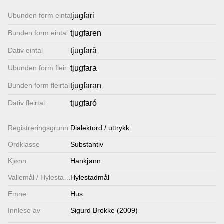
Lenkjer
Ubunden form eintal
tjugfari
Bunden form eintal
tjugfaren
Kontakt
Dativ eintal
tjugfarâ
oss
Ubunden form fleirtal
tjugfara
Bunden form fleirtal
tjugfaran
Dativ fleirtal
tjugfaró
Registrerings­grunn
Dialektord / uttrykk
Ordklasse
Substantiv
Kjønn
Hankjønn
Vallemål / Hylestadmål
Hylestadmål
Emne
Hus
Innlese av
Sigurd Brokke (2009)