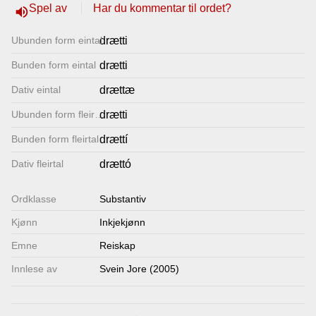
Spel av
Har du kommentar til ordet?
volume_up
Lenkjer
Ubunden form eintal
drætti
Kontakt
Bunden form eintal
drætti
oss
Dativ eintal
drættæ
Ubunden form fleirtal
drætti
Bunden form fleirtal
drættí
Dativ fleirtal
drættó
Ordklasse
Substantiv
Kjønn
Inkjekjønn
Emne
Reiskap
Innlese av
Svein Jore (2005)