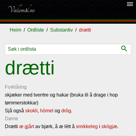
dehaze
Vallemål.no
Heim
Ordliste
Substantiv
drætti
search
Ordliste
drætti
Om
vallemålet
Forklåring
skjæker med tverrtre og hakar (bruka til å drage i hop
tømmerstokkar)
Gjestebok
Sjå også
skokli
,
hòmel
og
dròg
.
Døme
Nyhende
Drætti
æ
gjårt
av bjørk, å æ létt å
smikkeleg
i
skógjæ
.