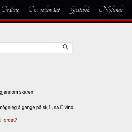
Ordliste
Om vallemålet
Gjestebok
Nyhende
search
yt gjennom skaren
úmògeleg å gange på skjí", sa Eivind.
l ordet?