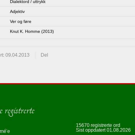
Dialektord / uttrykk
Adjektiv
Ver og føre
Knut K. Homme (2013)
rt: 09.04.2013
Del
 registrerte
15670 registrerte ord
Sist oppdatert 01.08.2026
smé'e