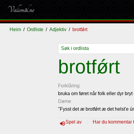
Vallemål.no
Heim
Ordliste
Adjektiv
brotfǿrt
Ordliste
Om
Gjestebok
Nyhende
brotfǿrt
vallemålet
Forklåring
bruka om føret når folk eller dyr br
Døme
"Fysst det æ brotfǿrt æ det helst'e 
Spel av
Har du kommentar ti
volume_up