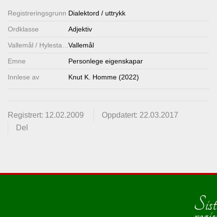
Registrerings­grunn
Dialektord / uttrykk
Ordklasse
Adjektiv
Vallemål / Hylestadmål
Vallemål
Emne
Personlege eigenskapar
Innlese av
Knut K. Homme (2022)
Registrert: 12.02.2009
Oppdatert: 22.03.2017
Del
Sist
regis