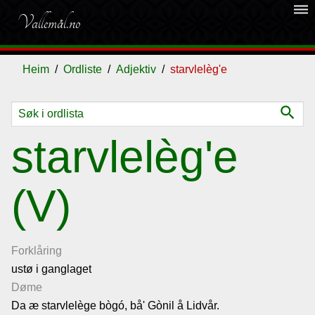
dehaze
Vallemål.no
Heim
Ordliste
Adjektiv
starvlelèg'e
search
Ordliste
starvlelèg'e
Om
(V)
vallemålet
Gjestebok
Forklåring
ustø i ganglaget
Nyhende
Døme
Da æ starvlelège bògó, bå' Gònil å Lidvår.