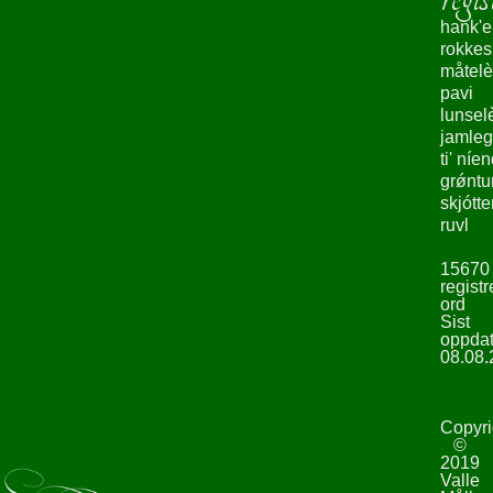
hank'e
rokke
måtelè
pavi
lunsel
jamleg
ti' níe
grǿntu
skjótte
ruvl
15670
registr
ord
Sist
oppdat
08.08.
Copyri
©
2019
Valle