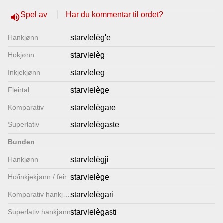
Lenkjer
Spel av
Har du kommentar til ordet?
volume_up
Hankjønn
starvlelèg'e
Kontakt
Hokjønn
starvlelèg
oss
Inkjekjønn
starvleleg
Fleirtal
starvlelège
Komparativ
starvlelègare
Superlativ
starvlelègaste
Bunden
Hankjønn
starvlelègji
Ho/inkjekjønn / feirtal
starvlelège
Komparativ hankjønn
starvlelègari
Superlativ hankjønn
starvlelègasti