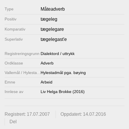
Lenkjer
Type
Måteadverb
Positiv
tægeleg
Kontakt
Komparativ
tægelegare
oss
Superlativ
tægelegast'e
Registrerings­grunn
Dialektord / uttrykk
Ordklasse
Adverb
Vallemål / Hylestadmål
Hylestadmål pga. bøying
Emne
Arbeid
Innlese av
Liv Helga Brokke (2016)
Registrert: 17.07.2007
Oppdatert: 14.07.2016
Del