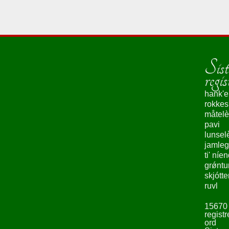
Sist
regis
hank'e
rokke
måtelè
pavi
lunsel
jamleg
ti' níe
grǿntu
skjótte
ruvl
15670
registr
ord