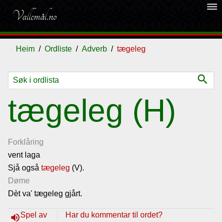
dehaze
Vallemål.no
Heim
Ordliste
Adverb
tægeleg
search
Ordliste
tægeleg (H)
Om
vallemålet
Forklåring
vent laga
Sjå også
Gjestebok
tægeleg
(V).
Døme
Dèt va' tægeleg gjårt.
Nyhende
Spel av
Har du kommentar til ordet?
volume_up