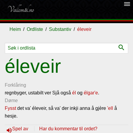
dehaze
Vallemål.no
Heim
Ordliste
Substantiv
éleveir
search
Ordliste
éleveir
Om
vallemålet
Forklåring
regnbyger, ustabilt ver Sjå også
él
og
élgar'e
.
Døme
Gjestebok
Fysst
det va' éleveir, så va' der inkji anna å gjère
'ell
å
hesje.
Nyhende
Spel av
Har du kommentar til ordet?
volume_up