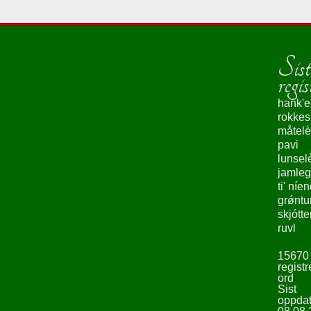
Sist
regis
hank'e
rokke
måtelè
pavi
lunsel
jamleg
ti' níe
grǿntu
skjótte
ruvl
15670
registr
ord
Sist
oppdat