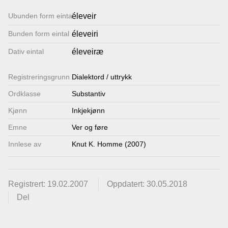
Lenkjer
Ubunden form eintal
éleveir
Bunden form eintal
éleveiri
Kontakt
Dativ eintal
éleveiræ
oss
Registrerings­grunn
Dialektord / uttrykk
Ordklasse
Substantiv
Kjønn
Inkjekjønn
Emne
Ver og føre
Innlese av
Knut K. Homme (2007)
Registrert: 19.02.2007
Oppdatert: 30.05.2018
Del