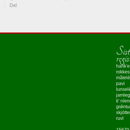
Del
Sist
regis
hank'e
rokke
måtelè
pavi
lunsel
jamleg
ti' níe
grǿntu
skjótte
ruvl
15670