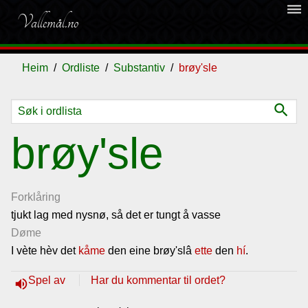
dehaze
Vallemål.no
Heim
Ordliste
Substantiv
brøy'sle
search
Ordliste
brøy'sle
Om
vallemålet
Forklåring
tjukt lag med nysnø, så det er tungt å vasse
Døme
Gjestebok
I vète hèv det
kåme
den eine brøy'slâ
ette
den
hí
.
Nyhende
Spel av
Har du kommentar til ordet?
volume_up