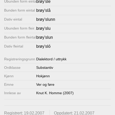
Ubunden form eintal
brøy'sle
Lenkjer
Bunden form eintal
brøy'slâ
Dativ eintal
brøy'slunn
Kontakt
Ubunden form fleirtal
brøy'slu
oss
Bunden form fleirtal
brøy'slun
Dativ fleirtal
brøy'sló
Registrerings­grunn
Dialektord / uttrykk
Ordklasse
Substantiv
Kjønn
Hokjønn
Emne
Ver og føre
Innlese av
Knut K. Homme (2007)
Registrert: 19.02.2007
Oppdatert: 21.02.2007