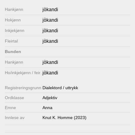
Lenkjer
Hankjønn
jòkandi
Hokjønn
jòkandi
Kontakt
Inkjekjønn
jòkandi
oss
Fleirtal
jòkandi
Bunden
Hankjønn
jòkandi
Ho/inkjekjønn / feirtal
jòkandi
Registrerings­grunn
Dialektord / uttrykk
Ordklasse
Adjektiv
Emne
Anna
Innlese av
Knut K. Homme (2023)