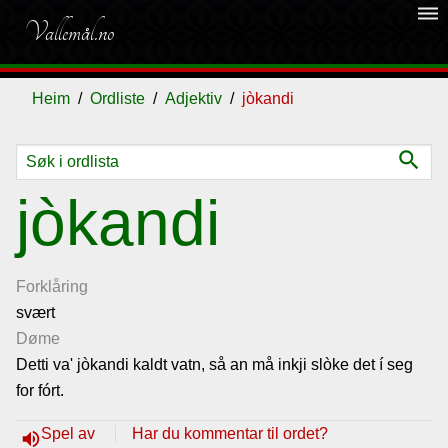
dehaze
Vallemål.no
Heim
Ordliste
Adjektiv
jòkandi
search
Ordliste
jòkandi
Om
vallemålet
Forklåring
svært
Døme
Gjestebok
Detti va' jòkandi kaldt vatn, så an må inkji slòke det í seg
for fórt.
Nyhende
Spel av
Har du kommentar til ordet?
volume_up