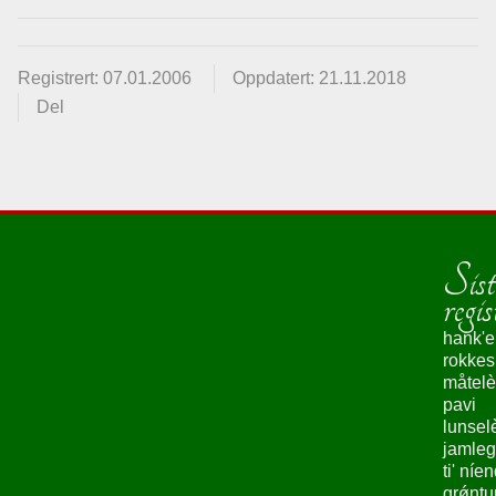
Registrert: 07.01.2006
Oppdatert: 21.11.2018
Del
Sist
regis
hank'e
rokke
måtelè
pavi
lunsel
jamleg
ti' níe
grǿntu