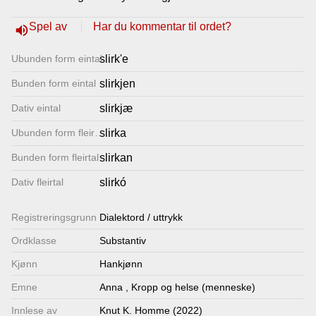
Lenkjer
Spel av
Har du kommentar til ordet?
volume_up
Ubunden form eintal
slirk'e
Kontakt
Bunden form eintal
slirkjen
oss
Dativ eintal
slirkjæ
Ubunden form fleirtal
slirka
Bunden form fleirtal
slirkan
Dativ fleirtal
slirkó
Registrerings­grunn
Dialektord / uttrykk
Ordklasse
Substantiv
Kjønn
Hankjønn
Emne
Anna
,
Kropp og helse (menneske)
Innlese av
Knut K. Homme (2022)