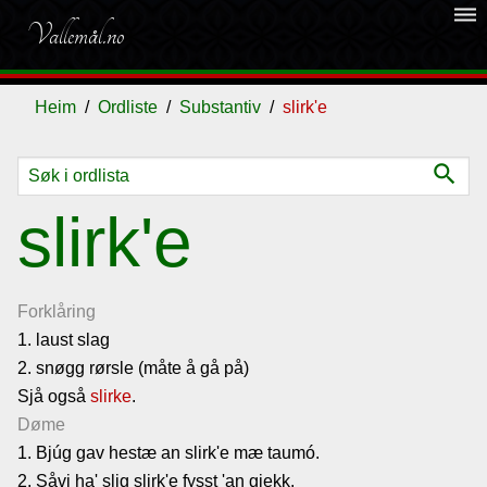
dehaze
Vallemål.no
Heim
Ordliste
Substantiv
slirk'e
search
Ordliste
slirk'e
Om
vallemålet
Forklåring
1. laust slag
2. snøgg rørsle (måte å gå på)
Gjestebok
Sjå også
slirke
.
Døme
Nyhende
1. Bjúg gav hestæ an slirk'e mæ taumó.
2. Såvi ha' slig slirk'e fysst 'an gjekk.