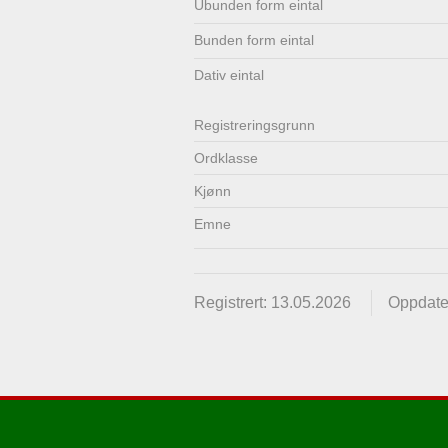
Ubunden form eintal
Lenkjer
Kontakt
Bunden form eintal
oss
Dativ eintal
Registrerings­grunn
Ordklasse
Kjønn
Emne
Registrert: 13.05.2026
Oppdate