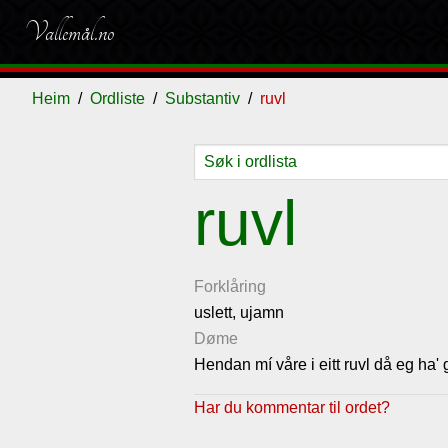
Vallemål.no
Heim
Ordliste
Substantiv
ruvl
Ordliste
Om
Gjestebok
Nyhende
ruvl
vallemålet
Forklåring
uslett, ujamn
Døme
Hendan mí våre i eitt ruvl då eg ha' 
Har du kommentar til ordet?