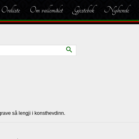
Ordliste
Om vallemålet
Gjestebok
Nyhende
search
grave så lengji i konsthevdinn.