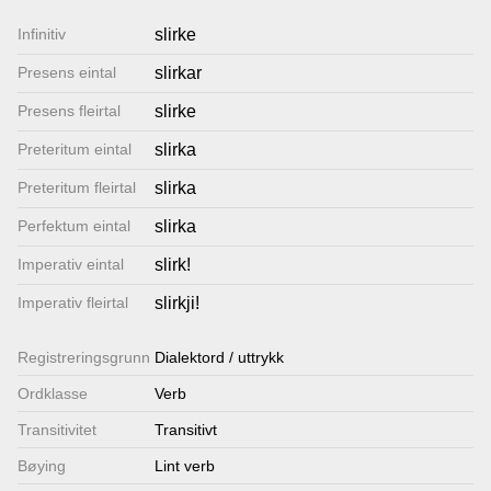
Lenkjer
Infinitiv
slirke
Presens eintal
slirkar
Kontakt
Presens fleirtal
slirke
oss
Preteritum eintal
slirka
Preteritum fleirtal
slirka
Perfektum eintal
slirka
Imperativ eintal
slirk!
Imperativ fleirtal
slirkji!
Registrerings­grunn
Dialektord / uttrykk
Ordklasse
Verb
Transitivitet
Transitivt
Bøying
Lint verb