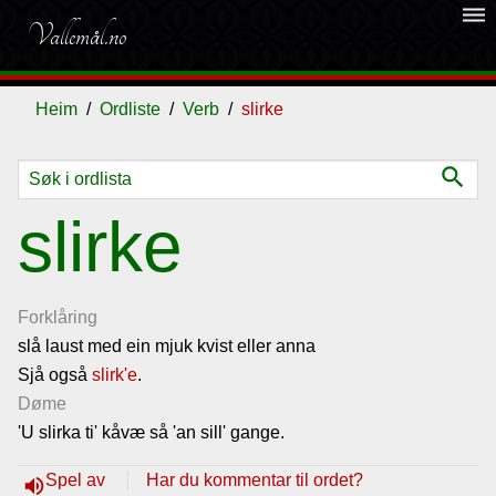
dehaze
Vallemål.no
Heim
Ordliste
Verb
slirke
search
Ordliste
slirke
Om
vallemålet
Forklåring
slå laust med ein mjuk kvist eller anna
Sjå også
Gjestebok
slirk'e
.
Døme
'U slirka ti' kåvæ så 'an sill' gange.
Nyhende
Spel av
Har du kommentar til ordet?
volume_up