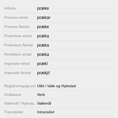
Lenkjer
Infinitiv
præke
Presens eintal
prækar
Kontakt
Presens fleirtal
præke
oss
Preteritum eintal
præka
Preteritum fleirtal
præka
Perfektum eintal
præka
Imperativ eintal
præk!
Imperativ fleirtal
prækji!
Registrerings­grunn
Ulikt i Valle og Hylestad
Ordklasse
Verb
Vallemål / Hylestadmål
Vallemål
Transitivitet
Intransitivt