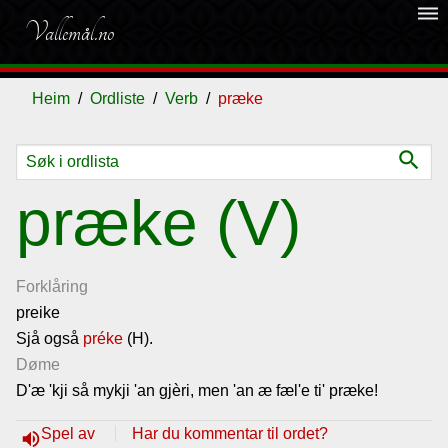
dehaze
Vallemål.no
Heim
Ordliste
Verb
præke
search
Ordliste
præke (V)
Om
vallemålet
Forklåring
preike
Sjå også
Gjestebok
préke
(H).
Døme
D'æ 'kji så mykji 'an gjèri, men 'an æ fæl'e ti' præke!
Nyhende
Spel av
Har du kommentar til ordet?
volume_up