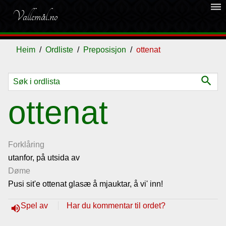
dehaze
Vallemål.no
Heim
Ordliste
Preposisjon
ottenat
search
Ordliste
ottenat
Om
vallemålet
Forklåring
utanfor, på utsida av
Døme
Gjestebok
Pusi sit'e ottenat glasæ å mjauktar, å vi' inn!
Nyhende
Spel av
Har du kommentar til ordet?
volume_up