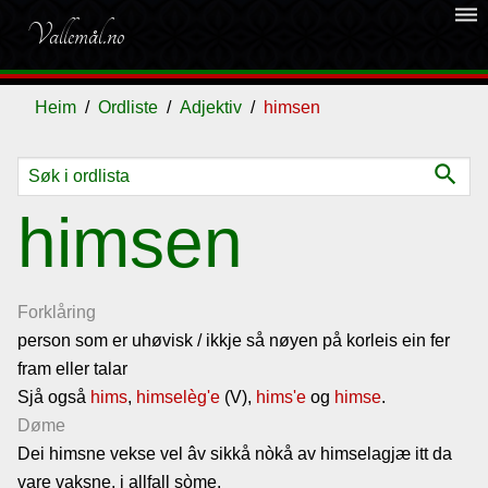
dehaze
Vallemål.no
Heim
Ordliste
Adjektiv
himsen
search
Ordliste
himsen
Om
vallemålet
Forklåring
person som er uhøvisk / ikkje så nøyen på korleis ein fer
fram eller talar
Gjestebok
Sjå også
hims
,
himselèg'e
(V),
hims'e
og
himse
.
Døme
Nyhende
Dei himsne vekse vel âv sikkå nòkå av himselagjæ itt da
vare vaksne, i allfall sòme.