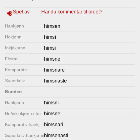
Lenkjer
Spel av
Har du kommentar til ordet?
volume_up
Hankjønn
himsen
Kontakt
Hokjønn
himsí
oss
Inkjekjønn
himsi
Fleirtal
himsne
Komparativ
himsnare
Superlativ
himsnaste
Bunden
Hankjønn
himsni
Ho/inkjekjønn / feirtal
himsne
Komparativ hankjønn
himsnari
Superlativ hankjønn
himsenasti