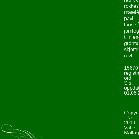
rokke
måtelè
pavi
lunsel
jamleg
ti' níe
grǿntu
skjótte
ruvl
15670
registr
ord
Sist
oppdat
01.08.
Copyri
©
2019
Valle
Mållag