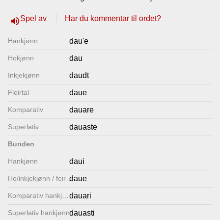
Lenkjer
Spel av
Har du kommentar til ordet?
volume_up
Hankjønn
dau'e
Kontakt
Hokjønn
dau
oss
Inkjekjønn
daudt
Fleirtal
daue
Komparativ
dauare
Superlativ
dauaste
Bunden
Hankjønn
daui
Ho/inkjekjønn / feirtal
daue
Komparativ hankjønn
dauari
Superlativ hankjønn
dauasti