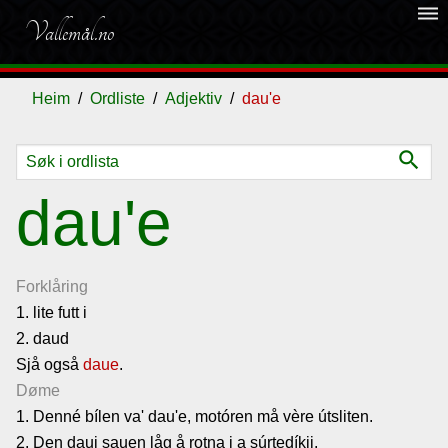
dehaze
Vallemål.no
Heim
Ordliste
Adjektiv
dau'e
search
Ordliste
dau'e
Om
vallemålet
Forklåring
1. lite futt i
2. daud
Gjestebok
Sjå også
daue
.
Døme
Nyhende
1. Denné bílen va' dau'e, motóren må vère útsliten.
2. Den daui sauen låg å rotna i a súrtedíkji.