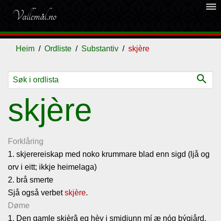
dehaze
Vallemål.no
Heim
Ordliste
Substantiv
skjère
search
Ordliste
skjère
Om
vallemålet
Forklåring
1. skjerereiskap med noko krummare blad enn sigd (ljå og
orv i eitt; ikkje heimelaga)
Gjestebok
2. brå smerte
Sjå også verbet
skjère
.
Nyhende
Døme
1. Den gamle skjèrâ eg hèv i smidjunn mí æ nóg býgjård.