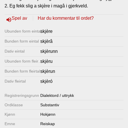
2. Eg fekk slig a skjère i magâ i gjerkveld.
Lenkjer
Spel av
Har du kommentar til ordet?
volume_up
Kontakt
Ubunden form eintal
skjère
oss
Bunden form eintal
skjèrâ
Dativ eintal
skjèrunn
Ubunden form fleirtal
skjèru
Bunden form fleirtal
skjèrun
Dativ fleirtal
skjèró
Registrerings­grunn
Dialektord / uttrykk
Ordklasse
Substantiv
Kjønn
Hokjønn
Emne
Reiskap