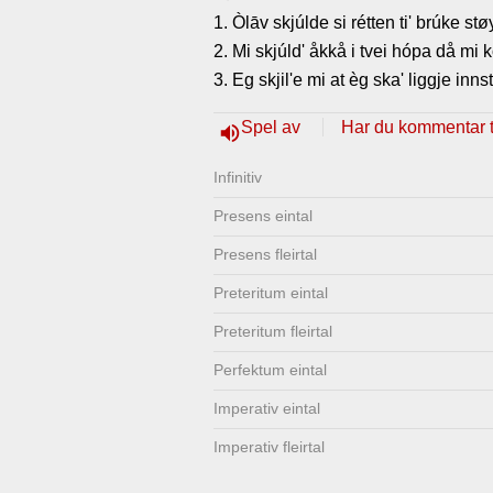
1. Òlāv skjúlde si rétten ti' brúke st
Lenkjer
Kontakt
2. Mi skjúld' åkkå i tvei hópa då mi kó
oss
3. Eg skjil'e mi at èg ska' liggje innst
Spel av
Har du kommentar ti
volume_up
Infinitiv
Presens eintal
Presens fleirtal
Preteritum eintal
Preteritum fleirtal
Perfektum eintal
Imperativ eintal
Imperativ fleirtal