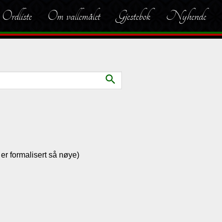
Ordliste
Om vallemålet
Gjestebok
Nyhende
search
t er formalisert så nøye)