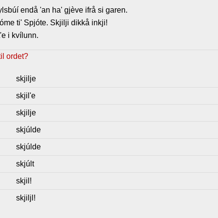
øylsbúí endå 'an ha' gjève ifrå si garen.
me ti' Spjóte. Skjilji dikkå inkji!
'e i kvílunn.
l ordet?
skjilje
skjil'e
skjilje
skjúlde
skjúlde
skjúlt
skjil!
skjiljl!