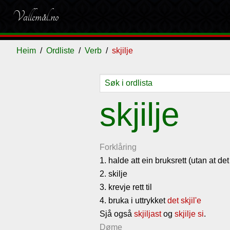
Vallemål.no
Heim
Ordliste
Verb
skjilje
Ordliste
Om
Gjestebok
Nyhende
skjilje
vallemålet
Forklåring
1. halde att ein bruksrett (utan at de
2. skilje
3. krevje rett til
4. bruka i uttrykket
det skjil'e
Sjå også
skjiljast
og
skjilje si
.
Døme