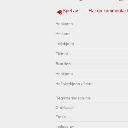
Lenkjer
Kontakt
Spel av
Har du kommentar ti
volume_up
oss
Hankjønn
Hokjønn
Inkjekjønn
Fleirtal
Bunden
Hankjønn
Ho/inkjekjønn / feirtal
Registrerings­grunn
Ordklasse
Emne
Innlese av