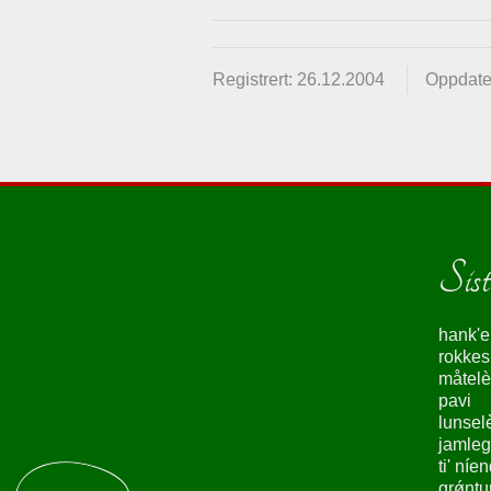
Registrert: 26.12.2004
Oppdate
Siste
hank'e
rokke
måtelè
pavi
lunsel
jamleg
ti' níe
grǿntu