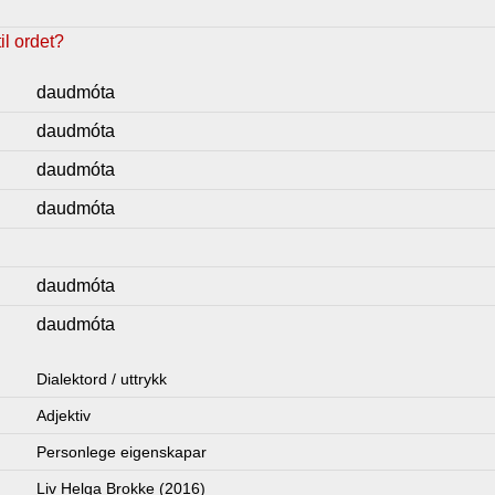
l ordet?
daudmóta
daudmóta
daudmóta
daudmóta
daudmóta
daudmóta
Dialektord / uttrykk
Adjektiv
Personlege eigenskapar
Liv Helga Brokke (2016)