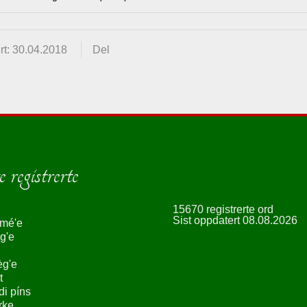
rt: 30.04.2018
Del
 registrerte
15670 registrerte ord
Sist oppdatert 08.08.2026
smé'e
g'e
èg'e
t
ndi píns
rke