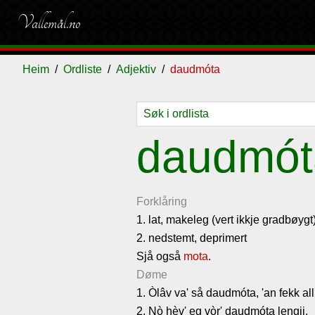
Vallemål.no
Heim
Ordliste
Adjektiv
daudmóta
Ordliste
Om
Gjestebok
Nyhende
daudmót
vallemålet
Forklåring
1. lat, makeleg (vert ikkje gradbøygt
2. nedstemt, deprimert
Sjå også
mota
.
Døme
1. Òlâv va' så daudmóta, 'an fekk alli 
2. Nò hèv' eg vòr' daudmóta lengji.