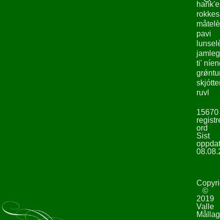
hank'e
rokke
måtelè
pavi
lunsel
jamleg
ti' níe
grǿntu
skjótte
ruvl
15670
registr
ord
Sist
oppdat
08.08.
Copyri
©
2019
Valle
Mållag