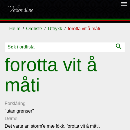
dehaze
Vallemål.no
Heim
Ordliste
Uttrykk
forotta vit å måti
search
Ordliste
forotta vit å
Om
måti
vallemålet
Gjestebok
Forklåring
"utan grenser"
Nyhende
Døme
Det varte an storm'e mæ fókk, forotta vit å måti.