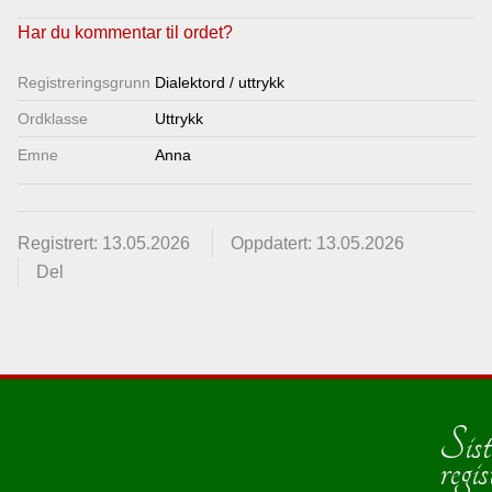
Lenkjer
Har du kommentar til ordet?
Registrerings­grunn
Dialektord / uttrykk
Kontakt
Ordklasse
Uttrykk
oss
Emne
Anna
Registrert: 13.05.2026
Oppdatert: 13.05.2026
Del
Sist
regis