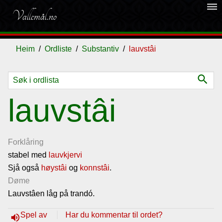
dehaze
Vallemål.no
Heim
Ordliste
Substantiv
lauvstâi
search
Ordliste
lauvstâi
Om
vallemålet
Forklåring
stabel med
lauvkjervi
Sjå også
Gjestebok
høystâi
og
konnstâi
.
Døme
Lauvstâen låg på trandó.
Nyhende
Spel av
Har du kommentar til ordet?
volume_up