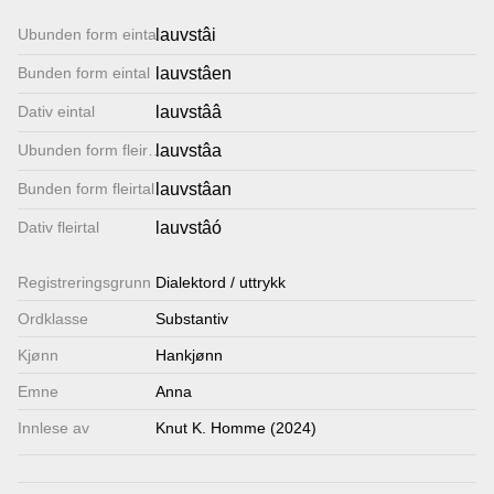
Lenkjer
Ubunden form eintal
lauvstâi
Bunden form eintal
lauvstâen
Kontakt
Dativ eintal
lauvstââ
oss
Ubunden form fleirtal
lauvstâa
Bunden form fleirtal
lauvstâan
Dativ fleirtal
lauvstâó
Registrerings­grunn
Dialektord / uttrykk
Ordklasse
Substantiv
Kjønn
Hankjønn
Emne
Anna
Innlese av
Knut K. Homme (2024)