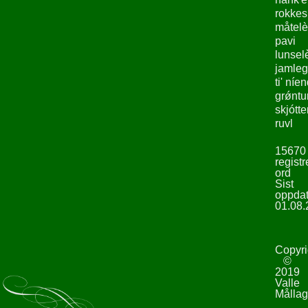
rokke
måtelè
pavi
lunsel
jamleg
ti' níe
grǿntu
skjótte
ruvl
15670
registr
ord
Sist
oppdat
01.08.
Copyri
©
2019
Valle
Mållag