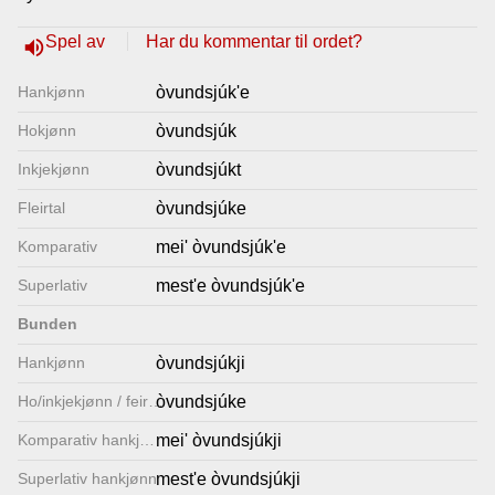
Lenkjer
Spel av
Har du kommentar til ordet?
volume_up
Hankjønn
òvundsjúk'e
Kontakt
Hokjønn
òvundsjúk
oss
Inkjekjønn
òvundsjúkt
Fleirtal
òvundsjúke
Komparativ
mei' òvundsjúk'e
Superlativ
mest'e òvundsjúk'e
Bunden
Hankjønn
òvundsjúkji
Ho/inkjekjønn / feirtal
òvundsjúke
Komparativ hankjønn
mei' òvundsjúkji
Superlativ hankjønn
mest'e òvundsjúkji