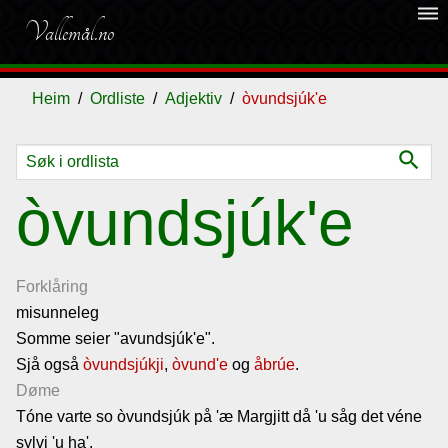
dehaze
Vallemål.no
Heim
Ordliste
Adjektiv
òvundsjúk'e
search
Ordliste
òvundsjúk'e
Om
vallemålet
Forklåring
misunneleg
Somme seier "avundsjúk'e".
Gjestebok
Sjå også
òvundsjúkji
,
òvund'e
og
åbrúe
.
Døme
Nyhende
Tóne varte so òvundsjúk på 'æ Margjitt då 'u såg det véne
sylvi 'u ha'.