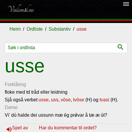
dehaze
Vallemål.no
Heim
Ordliste
Substantiv
usse
search
Ordliste
usse
Om
vallemålet
Forklåring
floke med td tråd eller leidning
Sjå også verbet
Gjestebok
usse
,
uss
,
vòse
,
tvòse
(H) og
tvasi
(H).
Døme
Vi' dú halde dei ussunn mæ èg prǿvar å tæ æ út?
Nyhende
Spel av
Har du kommentar til ordet?
volume_up