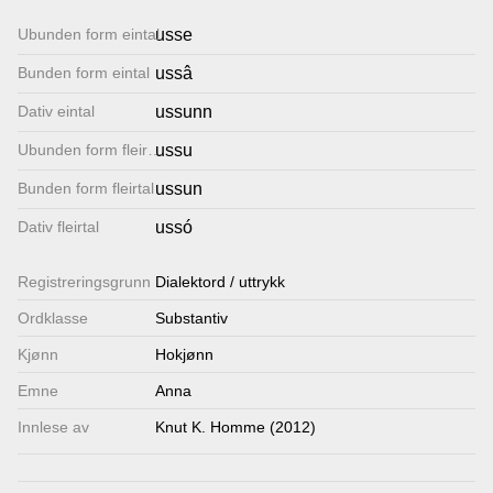
Lenkjer
Ubunden form eintal
usse
Bunden form eintal
ussâ
Kontakt
Dativ eintal
ussunn
oss
Ubunden form fleirtal
ussu
Bunden form fleirtal
ussun
Dativ fleirtal
ussó
Registrerings­grunn
Dialektord / uttrykk
Ordklasse
Substantiv
Kjønn
Hokjønn
Emne
Anna
Innlese av
Knut K. Homme (2012)