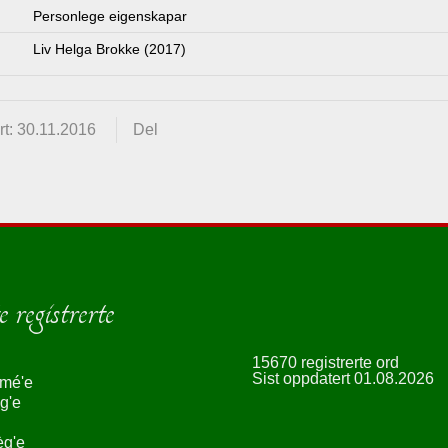
Personlege eigenskapar
Liv Helga Brokke (2017)
t: 30.11.2016
Del
 registrerte
15670 registrerte ord
Sist oppdatert 01.08.2026
smé'e
g'e
èg'e