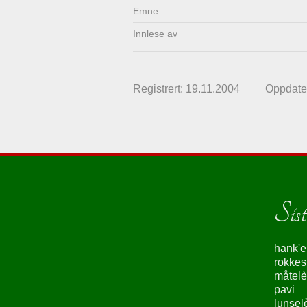
Emne
Innlese av
Registrert: 19.11.2004
Oppdater
Siste
hank'e
rokke
måtelè
pavi
lunsel