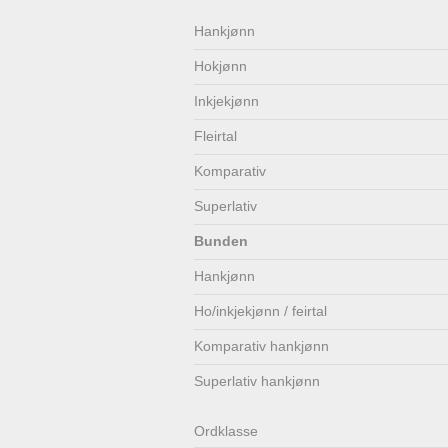
Lenkjer
Kontakt
Hankjønn
Hokjønn
oss
Inkjekjønn
Fleirtal
Komparativ
Superlativ
Bunden
Hankjønn
Ho/inkjekjønn / feirtal
Komparativ hankjønn
Superlativ hankjønn
Ordklasse