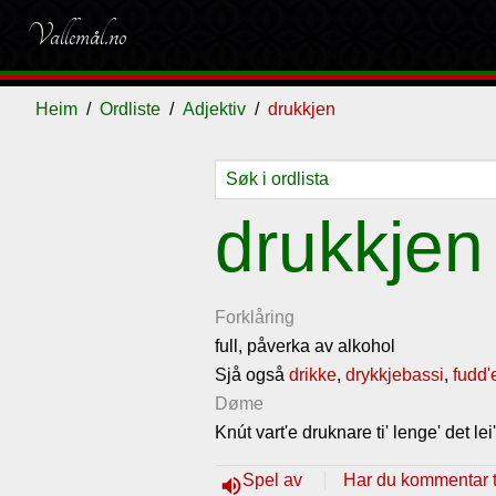
Vallemål.no
Heim
Ordliste
Adjektiv
drukkjen
Ordliste
Om
Gjestebok
Nyhende
drukkjen
vallemålet
Forklåring
full, påverka av alkohol
Sjå også
drikke
,
drykkjebassi
,
fudd'
Døme
Knút vart'e druknare ti' lenge' det lei
Spel av
Har du kommentar ti
volume_up