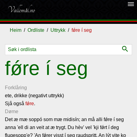
dehaze
Vallemål.no
Heim
Ordliste
Uttrykk
fǿre í seg
search
Ordliste
fǿre í seg
Om
vallemålet
Forklåring
ete, drikke (negativt uttrykk)
Sjå også
Gjestebok
fǿre
.
Døme
Det æ mæ soppó som mæ midisín; an må alli fǿre í seg
Nyhende
anna 'ell di an veit at æ trygt. Du hèv' vel 'kji fǿrt í deg
flugesopp'e? 'An fǿrer visst í seg raudspritt. An lýt vite ko