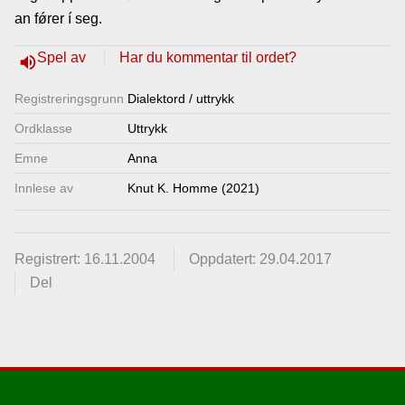
an fǿrer í seg.
Lenkjer
Spel av
Har du kommentar til ordet?
volume_up
Kontakt
Registrerings­grunn
Dialektord / uttrykk
oss
Ordklasse
Uttrykk
Emne
Anna
Innlese av
Knut K. Homme (2021)
Registrert: 16.11.2004
Oppdatert: 29.04.2017
Del