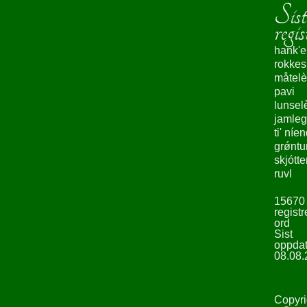
Sist
regis
hank'e
rokke
måtelè
pavi
lunsel
jamleg
ti' níe
grǿntu
skjótte
ruvl
15670
registr
ord
Sist
oppdat
08.08.
Copyri