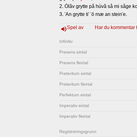
2. Òlâv grytte på húvâ så mi såge ko
Lenkjer
Kontakt
3. 'An grytte ti' 'ó mæ an stein'e.
oss
Spel av
Har du kommentar ti
volume_up
Infinitiv
Presens eintal
Presens fleirtal
Preteritum eintal
Preteritum fleirtal
Perfektum eintal
Imperativ eintal
Imperativ fleirtal
Registrerings­grunn