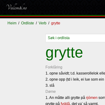
Vallemål.no
Heim
Ordliste
Verb
grytte
Ordliste
Om
Gjestebok
Nyhende
grytte
vallemålet
Forklåring
1. opne såvidt; t.d. kasserollelok ell
2. opne opp (td i leik, ei lue som ein
3. slå
Døme
1. An måtte alli grytte på
rjómen
som
grytte på
fyddâ
, det va' så varmt.