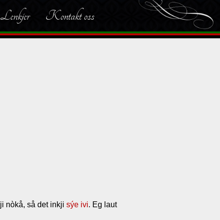
Lenkjer
Kontakt oss
ji nòkå, så det inkji
sýe
ivi
. Eg laut