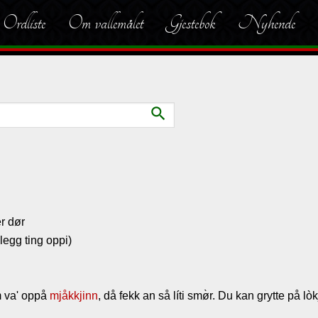
Ordliste
Om vallemålet
Gjestebok
Nyhende
search
er dør
 legg ting oppi)
 va' oppå
mjåkkjinn
, då fekk an så líti smø̀r. Du kan grytte på lòk