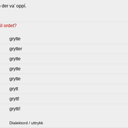
 der va' oppí.
l ordet?
grytte
grytter
grytte
grytte
grytte
grytt
grytt!
grytti!
Dialektord / uttrykk