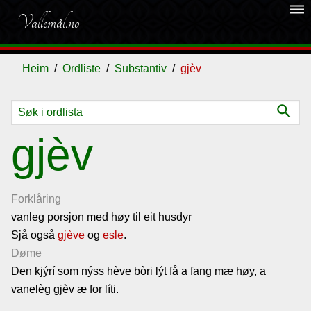
dehaze
Vallemål.no
Heim
Ordliste
Substantiv
gjèv
search
Ordliste
gjèv
Om
vallemålet
Forklåring
vanleg porsjon med høy til eit husdyr
Sjå også
Gjestebok
gjève
og
esle
.
Døme
Den kjýrí som nýss hève bòri lýt få a fang mæ høy, a
Nyhende
vanelèg gjèv æ for líti.