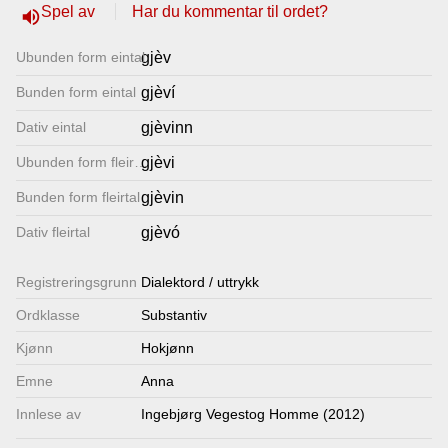
Spel av
Har du kommentar til ordet?
volume_up
Lenkjer
Ubunden form eintal
gjèv
Kontakt
Bunden form eintal
gjèví
oss
Dativ eintal
gjèvinn
Ubunden form fleirtal
gjèvi
Bunden form fleirtal
gjèvin
Dativ fleirtal
gjèvó
Registrerings­grunn
Dialektord / uttrykk
Ordklasse
Substantiv
Kjønn
Hokjønn
Emne
Anna
Innlese av
Ingebjørg Vegestog Homme (2012)