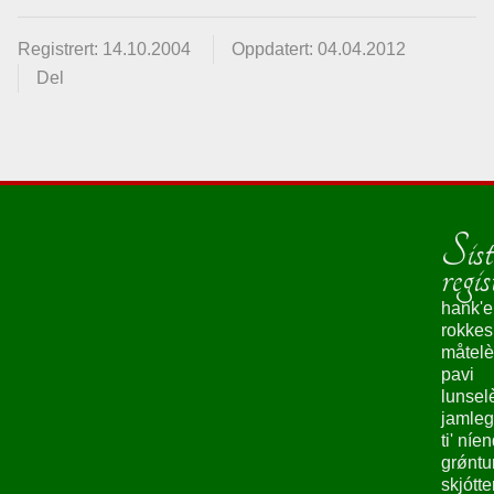
Registrert: 14.10.2004
Oppdatert: 04.04.2012
Del
Sist
regis
hank'e
rokke
måtelè
pavi
lunsel
jamleg
ti' níe
grǿntu
skjótte