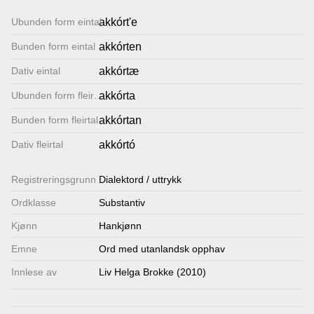
Lenkjer
Ubunden form eintal
akkórt'e
Bunden form eintal
akkórten
Kontakt
Dativ eintal
akkórtæ
oss
Ubunden form fleirtal
akkórta
Bunden form fleirtal
akkórtan
Dativ fleirtal
akkórtó
Registrerings­grunn
Dialektord / uttrykk
Ordklasse
Substantiv
Kjønn
Hankjønn
Emne
Ord med utanlandsk opphav
Innlese av
Liv Helga Brokke (2010)