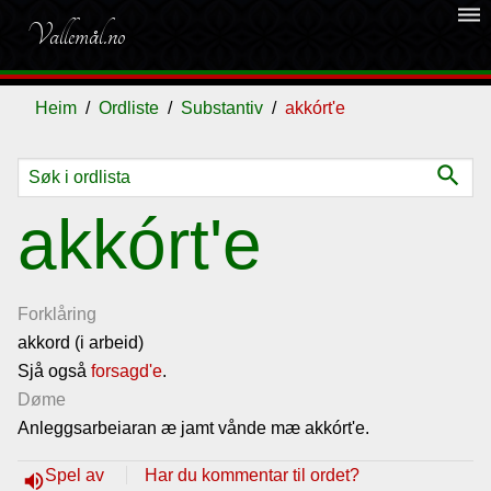
dehaze
Vallemål.no
Heim
Ordliste
Substantiv
akkórt'e
search
Ordliste
akkórt'e
Om
vallemålet
Forklåring
akkord (i arbeid)
Sjå også
Gjestebok
forsagd'e
.
Døme
Anleggsarbeiaran æ jamt vånde mæ akkórt'e.
Nyhende
Spel av
Har du kommentar til ordet?
volume_up