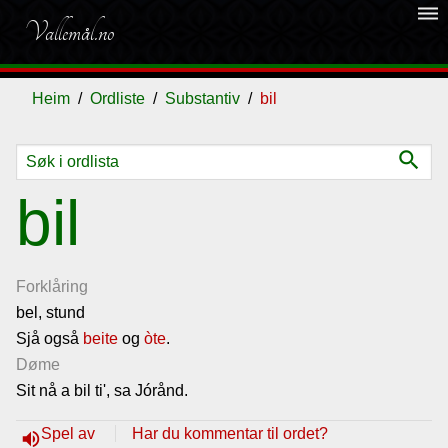
dehaze
Vallemål.no
Heim
Ordliste
Substantiv
bil
search
Ordliste
bil
Om
vallemålet
Forklåring
bel, stund
Sjå også
Gjestebok
beite
og
òte
.
Døme
Sit nå a bil ti', sa Jórånd.
Nyhende
Spel av
Har du kommentar til ordet?
volume_up