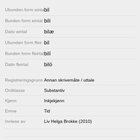
Lenkjer
Ubunden form eintal
bil
Bunden form eintal
bili
Kontakt
Dativ eintal
bilæ
oss
Ubunden form fleirtal
bil
Bunden form fleirtal
bilí
Dativ fleirtal
biló
Registrerings­grunn
Annan skrivemåte / uttale
Ordklasse
Substantiv
Kjønn
Inkjekjønn
Emne
Tid
Innlese av
Liv Helga Brokke (2010)