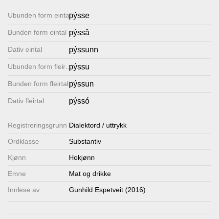
Lenkjer
Ubunden form eintal
pýsse
Bunden form eintal
pýssâ
Kontakt
Dativ eintal
pýssunn
oss
Ubunden form fleirtal
pýssu
Bunden form fleirtal
pýssun
Dativ fleirtal
pýssó
Registrerings­grunn
Dialektord / uttrykk
Ordklasse
Substantiv
Kjønn
Hokjønn
Emne
Mat og drikke
Innlese av
Gunhild Espetveit (2016)