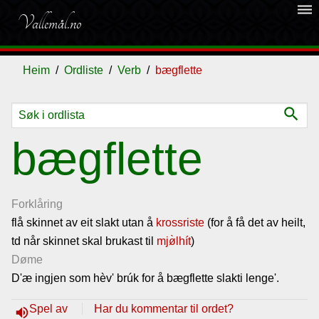
dehaze
Vallemål.no
Heim
Ordliste
Verb
bægflette
search
Ordliste
bægflette
Om
vallemålet
Forklåring
flå skinnet av eit slakt utan å
krossriste
(for å få det av heilt,
td når skinnet skal brukast til
Gjestebok
mjø̀lhít
)
Døme
D'æ ingjen som hèv' brúk for å bægflette slakti lenge'.
Nyhende
Spel av
Har du kommentar til ordet?
volume_up