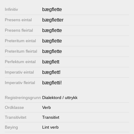
Lenkjer
Infinitiv
bægflette
Presens eintal
bægfletter
Kontakt
Presens fleirtal
bægflette
oss
Preteritum eintal
bægflette
Preteritum fleirtal
bægflette
Perfektum eintal
bægflett
Imperativ eintal
bægflett!
Imperativ fleirtal
bægfletti!
Registrerings­grunn
Dialektord / uttrykk
Ordklasse
Verb
Transitivitet
Transitivt
Bøying
Lint verb