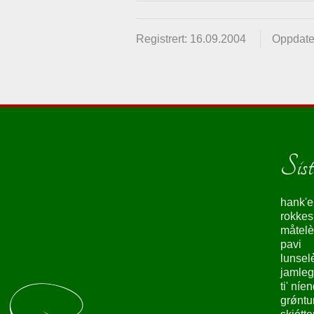
Registrert: 16.09.2004
Oppdate
Siste
hank'e
rokke
måtelè
pavi
lunsel
jamleg
ti' níe
grǿntu