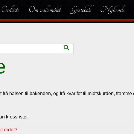
Ordliste
Om vallemålet
Gjestebok
Nyhende
search
e
t frå halsen til bakenden, og frå kvar fot til midtskurden, framme
an krossrister.
l ordet?