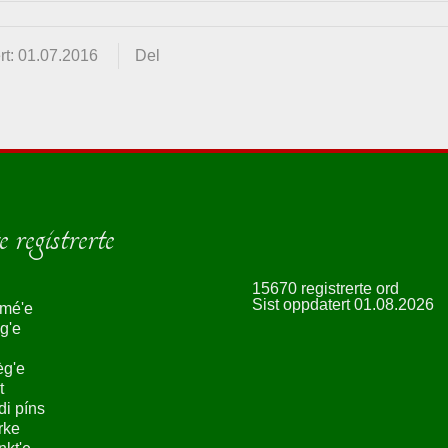
rt: 01.07.2016
Del
 registrerte
15670 registrerte ord
Sist oppdatert 01.08.2026
smé'e
g'e
èg'e
t
ndi píns
rke