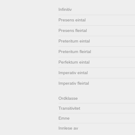
Lenkjer
Kontakt
Infinitiv
Presens eintal
oss
Presens fleirtal
Preteritum eintal
Preteritum fleirtal
Perfektum eintal
Imperativ eintal
Imperativ fleirtal
Ordklasse
Transitivitet
Emne
Innlese av