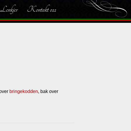
Lenkjer
Kontakt oss
 over
bringekodden
, bak over