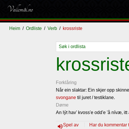
Vallemål.no
Heim
Ordliste
Verb
krossriste
Ordliste
Om
Gjestebok
Nyhende
krossrist
vallemålet
Forklåring
Når ein slaktar: Ein skjer opp skinne
svongane
til juret / testiklane.
Døme
An lýt hav' kvoss'e odd'e 'å nívæ, itt 
Spel av
Har du kommentar ti
volume_up