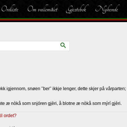
Ordliste
Om vallemålet
Gjestebok
Nyhende
search
økk igjennom, snøen "ber" ikkje lenger, dette skjer på vårparten; 
òte æ nòkå som snjóren gjèri, å blotne æ nòkå som mýrí gjèri.
l ordet?