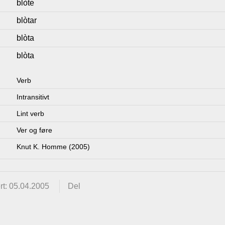
blòte
blòtar
blòta
blòta
Verb
Intransitivt
Lint verb
Ver og føre
Knut K. Homme (2005)
rt: 05.04.2005
Del