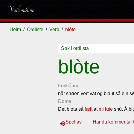
Vallemål.no
Heim
Ordliste
Verb
blòte
Ordliste
Om
Gjestebok
Nyhende
blòte
vallemålet
Forklåring
når snøen vert våt og blaut så ein s
Døme
Det blòta så
fælt
at
mi
lute
snú. Å bl
Spel av
Har du kommentar ti
volume_up