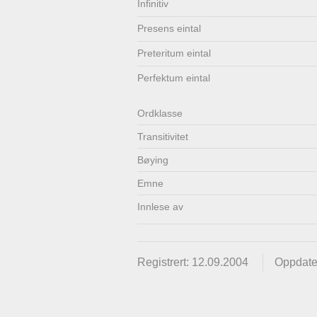
Infinitiv
Lenkjer
Kontakt
Presens eintal
oss
Preteritum eintal
Perfektum eintal
Ordklasse
Transitivitet
Bøying
Emne
Innlese av
Registrert: 12.09.2004
Oppdate