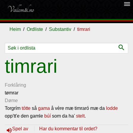
dehaze
Vallemål.no
Heim
Ordliste
Substantiv
timrari
search
Ordliste
timrari
Om
vallemålet
Forklåring
tømrar
Døme
Gjestebok
Torgrím
tótte
så
gama
å vère mæ timraró mæ da
lodde
opp'tt'e den gamle
búí
som da ha'
stelt
.
Nyhende
Spel av
Har du kommentar til ordet?
volume_up