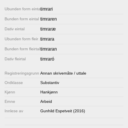
Lenkjer
Ubunden form eintal
timrari
Bunden form eintal
timraren
Kontakt
Dativ eintal
timraræ
oss
Ubunden form fleirtal
timrara
Bunden form fleirtal
timraran
Dativ fleirtal
timraró
Registrerings­grunn
Annan skrivemåte / uttale
Ordklasse
Substantiv
Kjønn
Hankjønn
Emne
Arbeid
Innlese av
Gunhild Espetveit (2016)