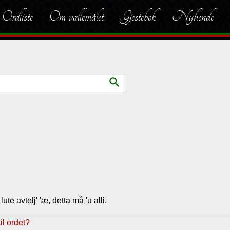
Ordliste
Om vallemålet
Gjestebok
Nyhende
search
lute avtelj' 'æ, detta må 'u alli.
l ordet?