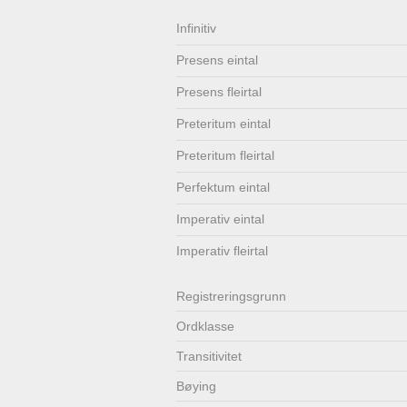
Lenkjer
Kontakt
Infinitiv
Presens eintal
oss
Presens fleirtal
Preteritum eintal
Preteritum fleirtal
Perfektum eintal
Imperativ eintal
Imperativ fleirtal
Registrerings­grunn
Ordklasse
Transitivitet
Bøying