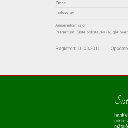
Emne
Innlese av
Annan informasjon
Preteritum: Siste bokstaven (e) går over ti
Registrert: 10.03.2011
Oppdater
Siste
hank'e
rokke
måtelè