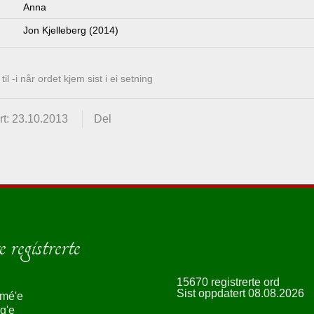
Anna
Jon Kjelleberg (2014)
l -i når ordet kjem sist i ei setning
t: 23.10.2013
Del
 registrerte
15670 registrerte ord
Sist oppdatert 08.08.2026
smé'e
g'e