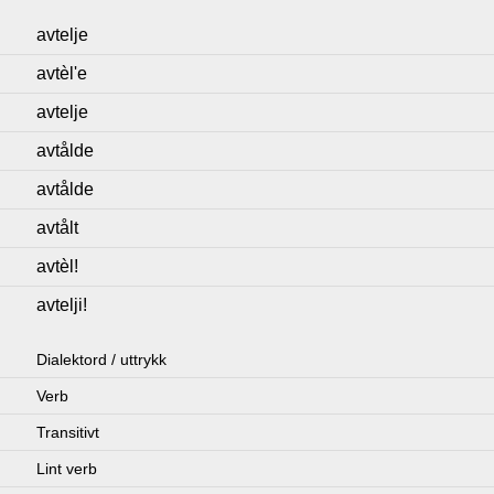
avtelje
avtèl'e
avtelje
avtålde
avtålde
avtålt
avtèl!
avtelji!
Dialektord / uttrykk
Verb
Transitivt
Lint verb