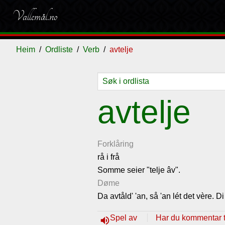
Vallemål.no
Heim
Ordliste
Verb
avtelje
Ordliste
Om
Gjestebok
Nyhende
avtelje
vallemålet
Forklåring
rå i frå
Somme seier "telje âv".
Døme
Da avtåld' 'an, så 'an lét det vère. Di 
Spel av
Har du kommentar ti
volume_up