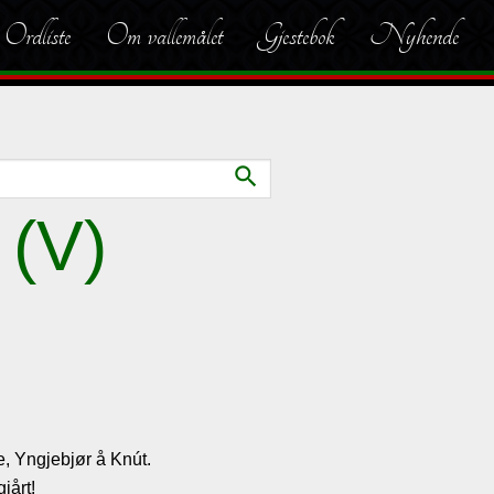
Ordliste
Om vallemålet
Gjestebok
Nyhende
search
 (V)
, Yngjebjør å Knút.
jårt!