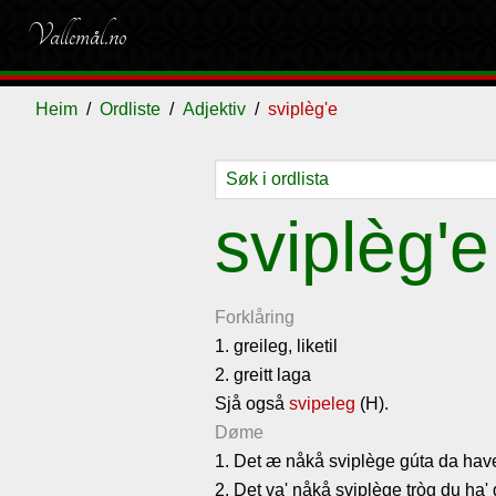
Vallemål.no
Heim
Ordliste
Adjektiv
sviplèg'e
Ordliste
Om
Gjestebok
Nyhende
sviplèg'e
vallemålet
Forklåring
1. greileg, liketil
2. greitt laga
Sjå også
svipeleg
(H).
Døme
1. Det æ nåkå sviplège gúta da have
2. Det va' nåkå sviplège tròg du ha' g