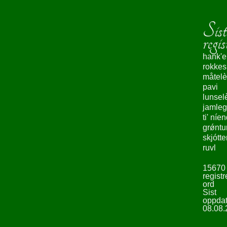
Sist
regis
hank'e
rokke
måtelè
pavi
lunsel
jamleg
ti' níe
grǿntu
skjótte
ruvl
15670
registr
ord
Sist
oppdat
08.08.