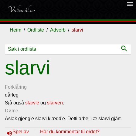
dehaze
Vallemål.no
Heim
Ordliste
Adverb
slarvi
search
Ordliste
slarvi
Om
vallemålet
Forklåring
dårleg
Sjå også
Gjestebok
slarv'e
og
slarven
.
Døme
Aslak gjeng'e slarvi klædd'e. Detti arbei'i æ slarvi gjårt.
Nyhende
Spel av
Har du kommentar til ordet?
volume_up