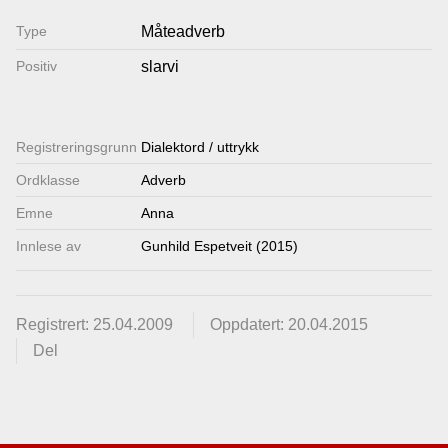
Lenkjer
Type
Måteadverb
Positiv
slarvi
Kontakt
oss
Registrerings­grunn
Dialektord / uttrykk
Ordklasse
Adverb
Emne
Anna
Innlese av
Gunhild Espetveit (2015)
Registrert: 25.04.2009
Oppdatert: 20.04.2015
Del