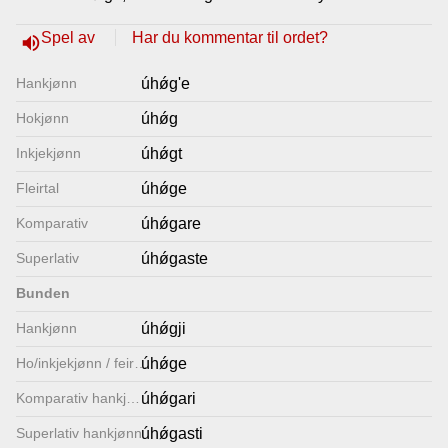
Lenkjer
Spel av
Har du kommentar til ordet?
volume_up
Hankjønn
úhǿg'e
Kontakt
Hokjønn
úhǿg
oss
Inkjekjønn
úhǿgt
Fleirtal
úhǿge
Komparativ
úhǿgare
Superlativ
úhǿgaste
Bunden
Hankjønn
úhǿgji
Ho/inkjekjønn / feirtal
úhǿge
Komparativ hankjønn
úhǿgari
Superlativ hankjønn
úhǿgasti