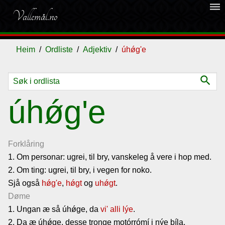
dehaze
Vallemål.no
Heim
Ordliste
Adjektiv
úhǿg'e
search
Ordliste
úhǿg'e
Om
vallemålet
Forklåring
1. Om personar: ugrei, til bry, vanskeleg å vere i hop med.
2. Om ting: ugrei, til bry, i vegen for noko.
Gjestebok
Sjå også
hǿg'e
,
hǿgt
og
uhǿgt
.
Døme
Nyhende
1. Ungan æ så úhǿge, da
vi'
alli
lýe
.
2. Da æ úhǿge, desse tronge motórrómí i nýe bíla.