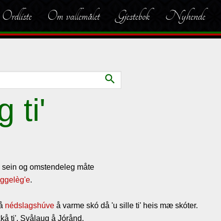
Ordliste
Om vallemålet
Gjestebok
Nyhende
search
 ti'
ein sein og omstendeleg måte
aggelèg'e
.
 å
nédslagshúve
å varme skó då 'u sille ti' heis mæ skóter.
ikkå ti', Svålaug å Jórånd.