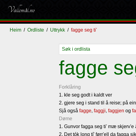
Vallemål.no
Heim
Ordliste
Uttrykk
fagge seg ti'
Ordliste
Om
Gjestebok
Nyhende
fagge seg
vallemålet
Forklåring
1. kle seg godt i kaldt ver
2. gjere seg i stand til å reise; på 
Sjå også
fagge
,
faggji
,
faggjen
og
f
Døme
1. Gunvor fagga seg ti' mæ skjerv'e
2. Det tók long tí' førr'ell da fagga s