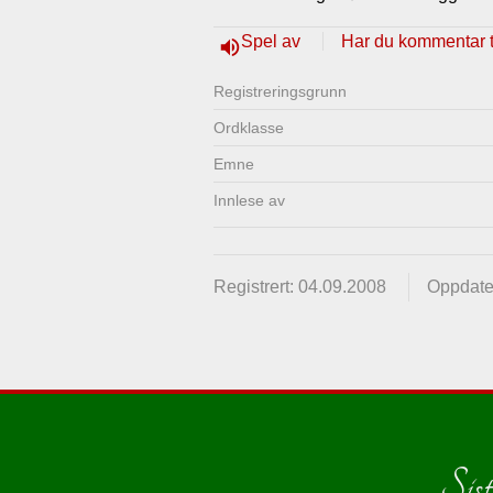
Lenkjer
Kontakt
Spel av
Har du kommentar ti
volume_up
oss
Registrerings­grunn
Ordklasse
Emne
Innlese av
Registrert: 04.09.2008
Oppdater
Siste