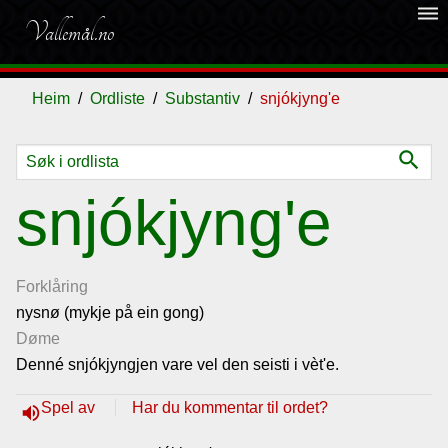
dehaze
Vallemål.no
Heim
Ordliste
Substantiv
snjókjyng'e
search
Ordliste
snjókjyng'e
Om
vallemålet
Forklåring
nysnø (mykje på ein gong)
Døme
Gjestebok
Denné snjókjyngjen vare vel den seisti i vèt'e.
Nyhende
Spel av
Har du kommentar til ordet?
volume_up