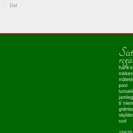
Del
Sist
regis
hank'e
rokke
måtelè
pavi
lunsel
jamleg
ti' níe
grǿntu
skjótte
ruvl
15670