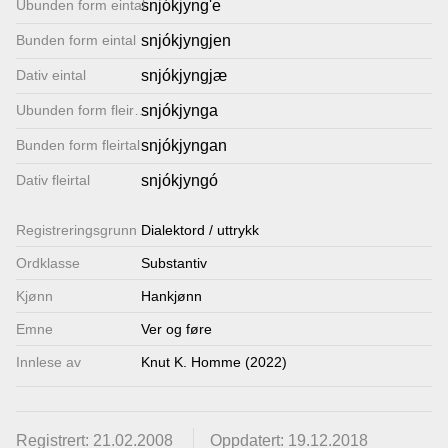
Ubunden form eintal
snjókjyng'e
Lenkjer
Bunden form eintal
snjókjyngjen
Dativ eintal
snjókjyngjæ
Kontakt
Ubunden form fleirtal
snjókjynga
oss
Bunden form fleirtal
snjókjyngan
Dativ fleirtal
snjókjyngó
Registrerings­grunn
Dialektord / uttrykk
Ordklasse
Substantiv
Kjønn
Hankjønn
Emne
Ver og føre
Innlese av
Knut K. Homme (2022)
Registrert: 21.02.2008
Oppdatert: 19.12.2018